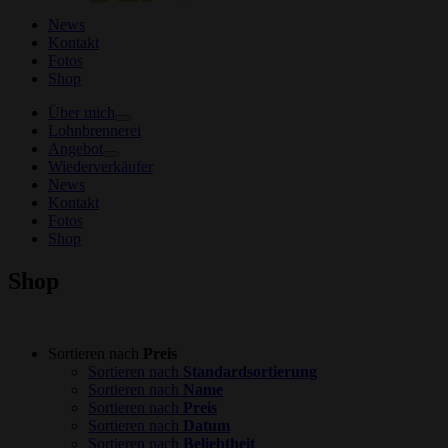
News
Kontakt
Fotos
Shop
Über mich
Lohnbrennerei
Angebot
Wiederverkäufer
News
Kontakt
Fotos
Shop
Shop
Sortieren nach
Preis
Sortieren nach
Standardsortierung
Sortieren nach
Name
Sortieren nach
Preis
Sortieren nach
Datum
Sortieren nach
Beliebtheit