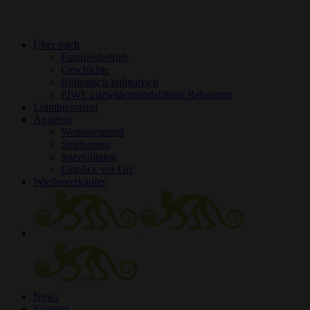
Über mich
Familienbetrieb
Geschichte
Biologisch kulinarisch
PIWI: pilzwiderstandsfähige Rebsorten
Lohnbrennerei
Angebot
Weinsortiment
Spirituosen
Spezialitäten
Einblick vor Ort
Wiederverkäufer
News
Kontakt