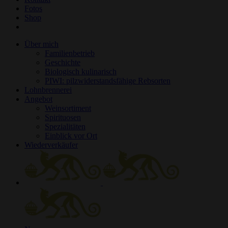
Fotos
Shop
Über mich
Familienbetrieb
Geschichte
Biologisch kulinarisch
PIWI: pilzwiderstandsfähige Rebsorten
Lohnbrennerei
Angebot
Weinsortiment
Spirituosen
Spezialitäten
Einblick vor Ort
Wiederverkäufer