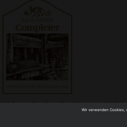
Malanser Bio-Completer barrique 50cl
Wir verwenden Cookies, u
22er AOC Graubünden
CHF
27.00