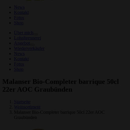
News
Kontakt
Fotos
Shop
Über mich
Lohnbrennerei
Angebot
Wiederverkäufer
News
Kontakt
Fotos
Shop
Malanser Bio-Completer barrique 50cl
22er AOC Graubünden
Startseite
Weinsortiment
Malanser Bio-Completer barrique 50cl 22er AOC
Graubünden