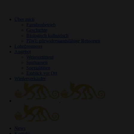
Über mich
Familienbetrieb
Geschichte
Biologisch kulinarisch
PIWI: pilzwiderstandsfähige Rebsorten
Lohnbrennerei
Angebot
Weinsortiment
Spirituosen
Spezialitäten
Einblick vor Ort
Wiederverkäufer
News
Kontakt