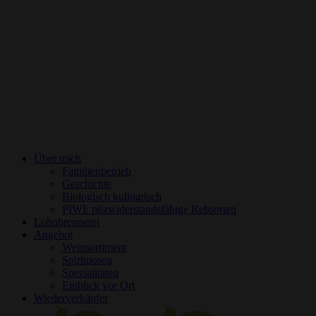
Über mich
Familienbetrieb
Geschichte
Biologisch kulinarisch
PIWI: pilzwiderstandsfähige Rebsorten
Lohnbrennerei
Angebot
Weinsortiment
Spirituosen
Spezialitäten
Einblick vor Ort
Wiederverkäufer