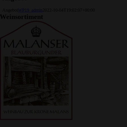
Angebot
WP19_admin
2022-10-04T19:02:07+00:00
Weinsortiment