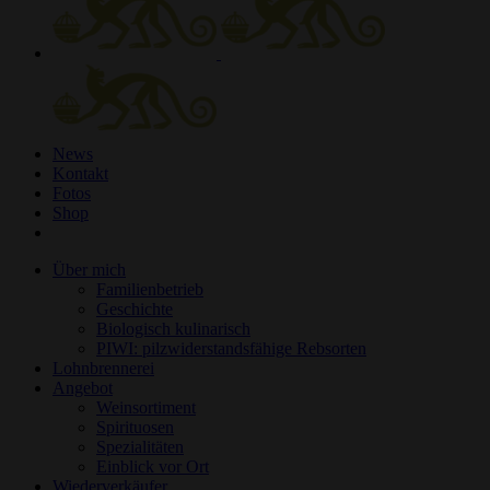
News
Kontakt
Fotos
Shop
Über mich
Familienbetrieb
Geschichte
Biologisch kulinarisch
PIWI: pilzwiderstandsfähige Rebsorten
Lohnbrennerei
Angebot
Weinsortiment
Spirituosen
Spezialitäten
Einblick vor Ort
Wiederverkäufer