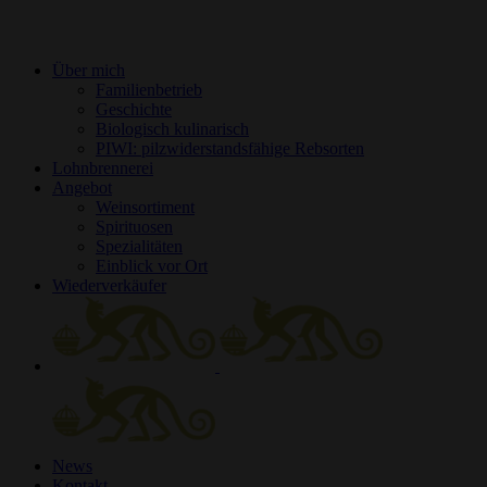
Über mich
Familienbetrieb
Geschichte
Biologisch kulinarisch
PIWI: pilzwiderstandsfähige Rebsorten
Lohnbrennerei
Angebot
Weinsortiment
Spirituosen
Spezialitäten
Einblick vor Ort
Wiederverkäufer
News
Kontakt