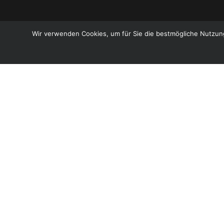
Wir verwenden Cookies, um für Sie die bestmögliche Nutzung
Über mich
Familienbetrieb
Geschichte
Biologisch kulinarisch
PIWI: pilzwiderstandsfähige Rebsorten
Lohnbrennerei
Angebot
Weinsortiment
Spirituosen