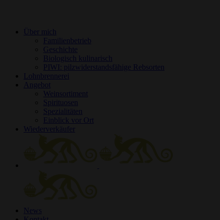
Über mich
Familienbetrieb
Geschichte
Biologisch kulinarisch
PIWI: pilzwiderstandsfähige Rebsorten
Lohnbrennerei
Angebot
Weinsortiment
Spirituosen
Spezialitäten
Einblick vor Ort
Wiederverkäufer
News
Kontakt