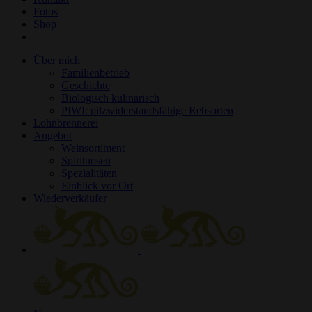
Fotos
Shop
Über mich
Familienbetrieb
Geschichte
Biologisch kulinarisch
PIWI: pilzwiderstandsfähige Rebsorten
Lohnbrennerei
Angebot
Weinsortiment
Spirituosen
Spezialitäten
Einblick vor Ort
Wiederverkäufer