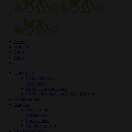
News
Kontakt
Fotos
Shop
Über mich
Familienbetrieb
Geschichte
Biologisch kulinarisch
PIWI: pilzwiderstandsfähige Rebsorten
Lohnbrennerei
Angebot
Weinsortiment
Spirituosen
Spezialitäten
Einblick vor Ort
Wiederverkäufer