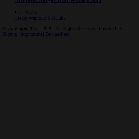
Bündner Single Malt Whisky 50cl
CHF
97.00
In den Warenkorb
Details
© Copyright 2012 -
2026 | All Rights Reserved | Powered by
Digitag
|
Impressum
|
Datenschutz
BIOSUISSE