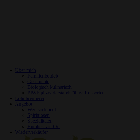
Über mich
Familienbetrieb
Geschichte
Biologisch kulinarisch
PIWI: pilzwiderstandsfähige Rebsorten
Lohnbrennerei
Angebot
Weinsortiment
Spirituosen
Spezialitäten
Einblick vor Ort
Wiederverkäufer