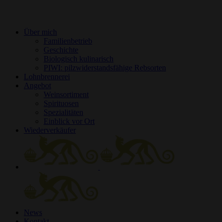
Über mich
Familienbetrieb
Geschichte
Biologisch kulinarisch
PIWI: pilzwiderstandsfähige Rebsorten
Lohnbrennerei
Angebot
Weinsortiment
Spirituosen
Spezialitäten
Einblick vor Ort
Wiederverkäufer
News
Kontakt