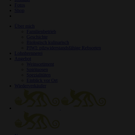
Fotos
Shop
Über mich
Familienbetrieb
Geschichte
Biologisch kulinarisch
PIWI: pilzwiderstandsfähige Rebsorten
Lohnbrennerei
Angebot
Weinsortiment
Spirituosen
Spezialitäten
Einblick vor Ort
Wiederverkäufer