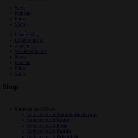
News
Kontakt
Fotos
Shop
Über mich
Lohnbrennerei
Angebot
Wiederverkäufer
News
Kontakt
Fotos
Shop
Shop
Sortieren nach
Preis
Sortieren nach
Standardsortierung
Sortieren nach
Name
Sortieren nach
Preis
Sortieren nach
Datum
Sortieren nach
Beliebtheit