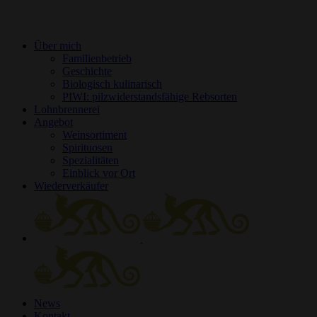
Über mich
Familienbetrieb
Geschichte
Biologisch kulinarisch
PIWI: pilzwiderstandsfähige Rebsorten
Lohnbrennerei
Angebot
Weinsortiment
Spirituosen
Spezialitäten
Einblick vor Ort
Wiederverkäufer
News
Kontakt