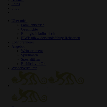
Fotos
Shop
Über mich
Familienbetrieb
Geschichte
Biologisch kulinarisch
PIWI: pilzwiderstandsfähige Rebsorten
Lohnbrennerei
Angebot
Weinsortiment
Spirituosen
Spezialitäten
Einblick vor Ort
Wiederverkäufer