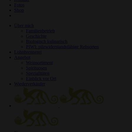
Fotos
Shop
Über mich
Familienbetrieb
Geschichte
Biologisch kulinarisch
PIWI: pilzwiderstandsfähige Rebsorten
Lohnbrennerei
Angebot
Weinsortiment
Spirituosen
Spezialitäten
Einblick vor Ort
Wiederverkäufer