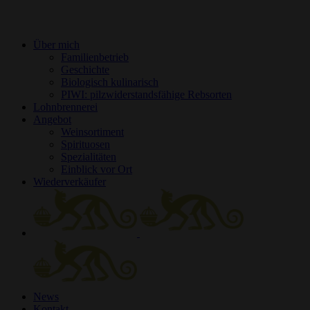
Über mich
Familienbetrieb
Geschichte
Biologisch kulinarisch
PIWI: pilzwiderstandsfähige Rebsorten
Lohnbrennerei
Angebot
Weinsortiment
Spirituosen
Spezialitäten
Einblick vor Ort
Wiederverkäufer
News
Kontakt