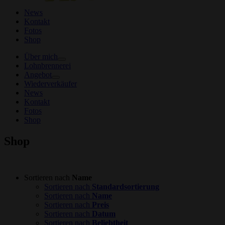
News
Kontakt
Fotos
Shop
Über mich
Lohnbrennerei
Angebot
Wiederverkäufer
News
Kontakt
Fotos
Shop
Shop
Sortieren nach
Name
Sortieren nach
Standardsortierung
Sortieren nach
Name
Sortieren nach
Preis
Sortieren nach
Datum
Sortieren nach
Beliebtheit