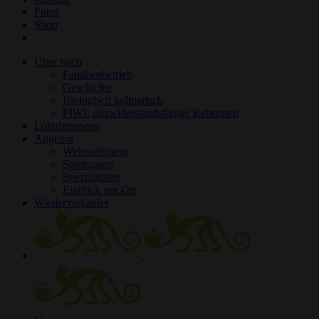
Fotos
Shop
Über mich
Familienbetrieb
Geschichte
Biologisch kulinarisch
PIWI: pilzwiderstandsfähige Rebsorten
Lohnbrennerei
Angebot
Weinsortiment
Spirituosen
Spezialitäten
Einblick vor Ort
Wiederverkäufer