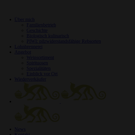
Über mich
Familienbetrieb
Geschichte
Biologisch kulinarisch
PIWI: pilzwiderstandsfähige Rebsorten
Lohnbrennerei
Angebot
Weinsortiment
Spirituosen
Spezialitäten
Einblick vor Ort
Wiederverkäufer
News
Kontakt