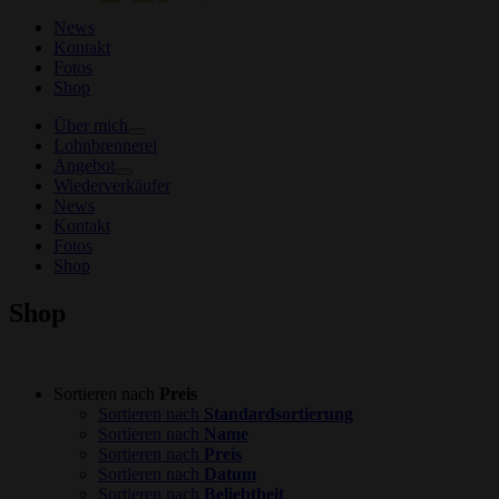
News
Kontakt
Fotos
Shop
Über mich
Lohnbrennerei
Angebot
Wiederverkäufer
News
Kontakt
Fotos
Shop
Shop
Sortieren nach
Preis
Sortieren nach
Standardsortierung
Sortieren nach
Name
Sortieren nach
Preis
Sortieren nach
Datum
Sortieren nach
Beliebtheit