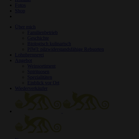
Fotos
Shop
Über mich
Familienbetrieb
Geschichte
Biologisch kulinarisch
PIWI: pilzwiderstandsfähige Rebsorten
Lohnbrennerei
Angebot
Weinsortiment
Spirituosen
Spezialitäten
Einblick vor Ort
Wiederverkäufer