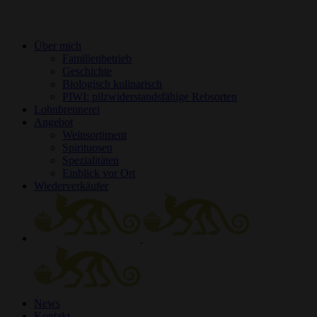
Über mich
Familienbetrieb
Geschichte
Biologisch kulinarisch
PIWI: pilzwiderstandsfähige Rebsorten
Lohnbrennerei
Angebot
Weinsortiment
Spirituosen
Spezialitäten
Einblick vor Ort
Wiederverkäufer
News
Kontakt