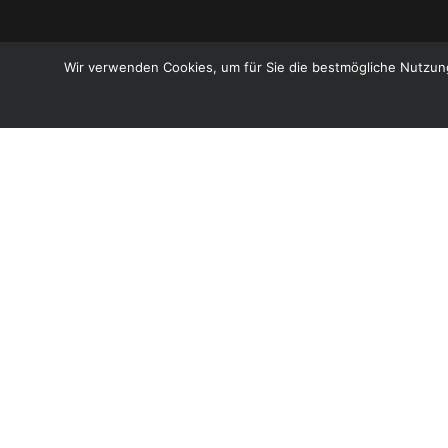
Wir verwenden Cookies, um für Sie die bestmögliche Nutzung
Über mich
Familienbetrieb
Geschichte
Biologisch kulinarisch
PIWI: pilzwiderstandsfähige Rebsorten
Lohnbrennerei
Angebot
Weinsortiment
Spirituosen