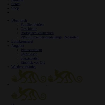
Fotos
Shop
Über mich
Familienbetrieb
Geschichte
Biologisch kulinarisch
PIWI: pilzwiderstandsfähige Rebsorten
Lohnbrennerei
Angebot
Weinsortiment
Spirituosen
Spezialitäten
Einblick vor Ort
Wiederverkäufer