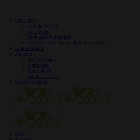
Über mich
Familienbetrieb
Geschichte
Biologisch kulinarisch
PIWI: pilzwiderstandsfähige Rebsorten
Lohnbrennerei
Angebot
Weinsortiment
Spirituosen
Spezialitäten
Einblick vor Ort
Wiederverkäufer
News
Kontakt