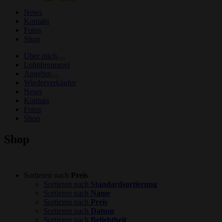
News
Kontakt
Fotos
Shop
Über mich
Lohnbrennerei
Angebot
Wiederverkäufer
News
Kontakt
Fotos
Shop
Shop
Sortieren nach
Preis
Sortieren nach
Standardsortierung
Sortieren nach
Name
Sortieren nach
Preis
Sortieren nach
Datum
Sortieren nach
Beliebtheit